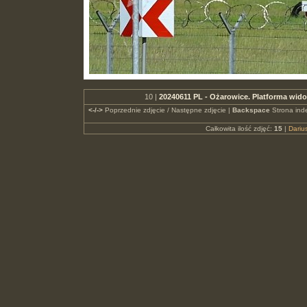
10 |
20240611 PL - Ożarowice. Platforma wid
<-/->
Poprzednie zdjęcie / Następne zdjęcie |
Backspace
Strona ind
Całkowita ilość zdjęć:
15
|
Dari