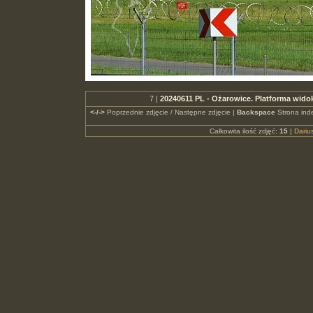
7 |
20240611 PL - Ożarowice. Platforma wid
<-/->
Poprzednie zdjęcie / Następne zdjęcie |
Backspace
Strona ind
Całkowita ilość zdjęć:
15
|
Dari