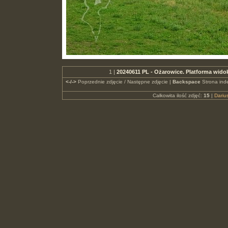
1 |
20240611 PL - Ożarowice. Platforma wid
<-/->
Poprzednie zdjęcie / Następne zdjęcie |
Backspace
Strona ind
Całkowita ilość zdjęć:
15
|
Dari