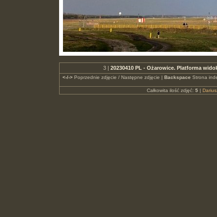
3 |
20230410 PL - Ożarowice. Platforma wid
<-/->
Poprzednie zdjęcie / Następne zdjęcie |
Backspace
Strona ind
Całkowita ilość zdjęć:
5
|
Dariu