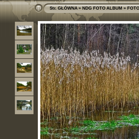
Str. GŁÓWNA
»
NDG FOTO ALBUM
»
FOTO