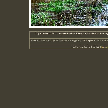
12 |
20240310 PL - Ogrodzieniec. Krępa. Ośrodek Rekrea
<-/->
Poprzednie zdjęcie / Następne zdjęcie |
Backspace
Strona ind
Całkowita ilość zdjęć:
12
|
Dari