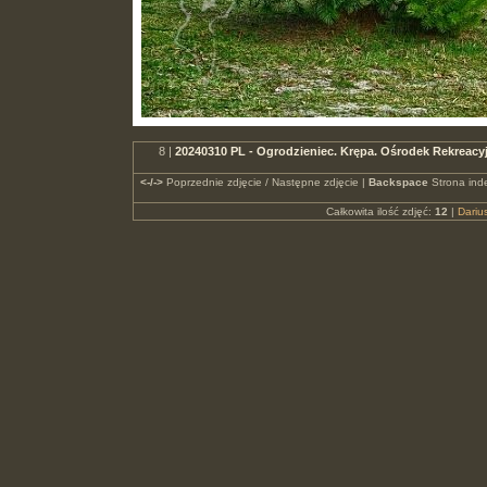
8 |
20240310 PL - Ogrodzieniec. Krępa. Ośrodek Rekreac
<-/->
Poprzednie zdjęcie / Następne zdjęcie |
Backspace
Strona ind
Całkowita ilość zdjęć:
12
|
Dari