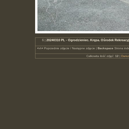
6 |
20240310 PL - Ogrodzieniec. Krępa. Ośrodek Rekreac
<-/->
Poprzednie zdjęcie / Następne zdjęcie |
Backspace
Strona ind
Całkowita ilość zdjęć:
12
|
Dari