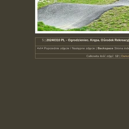
5 |
20240310 PL - Ogrodzieniec. Krępa. Ośrodek Rekreac
<-/->
Poprzednie zdjęcie / Następne zdjęcie |
Backspace
Strona ind
Całkowita ilość zdjęć:
12
|
Dari