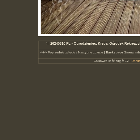
4 |
20240310 PL - Ogrodzieniec. Krępa. Ośrodek Rekreac
<-/->
Poprzednie zdjęcie / Następne zdjęcie |
Backspace
Strona ind
Całkowita ilość zdjęć:
12
|
Dari