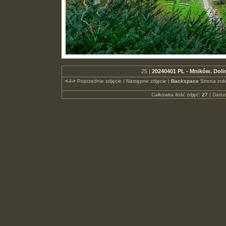
25 |
20240401 PL - Mników. Dol
<-/->
Poprzednie zdjęcie / Następne zdjęcie |
Backspace
Strona ind
Całkowita ilość zdjęć:
27
|
Dari