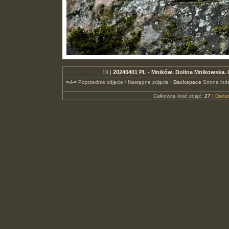
19 |
20240401 PL - Mników. Dolina Mnikowska. O
<-/->
Poprzednie zdjęcie / Następne zdjęcie |
Backspace
Strona ind
Całkowita ilość zdjęć:
27
|
Dari