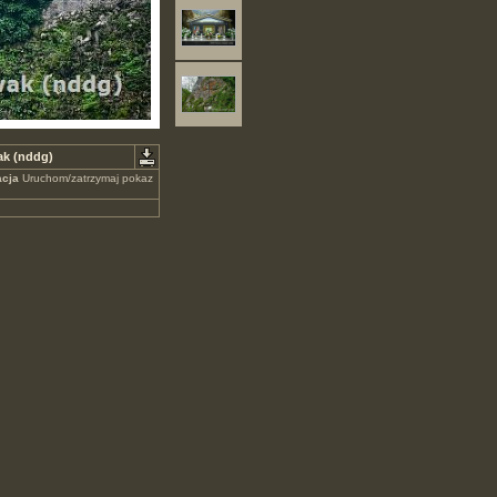
ak (nddg)
cja
Uruchom/zatrzymaj pokaz