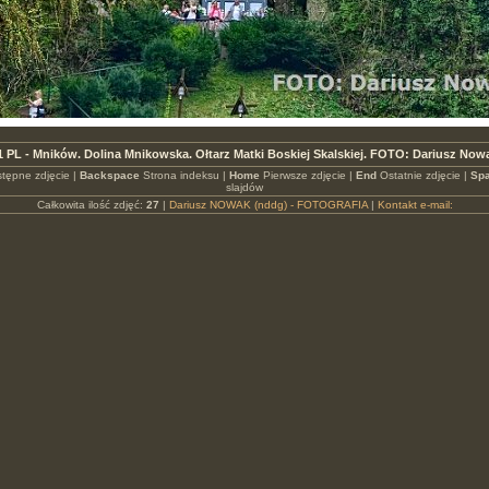
 PL - Mników. Dolina Mnikowska. Ołtarz Matki Boskiej Skalskiej. FOTO: Dariusz Now
tępne zdjęcie |
Backspace
Strona indeksu |
Home
Pierwsze zdjęcie |
End
Ostatnie zdjęcie |
Spa
slajdów
Całkowita ilość zdjęć:
27
|
Dariusz NOWAK (nddg) - FOTOGRAFIA
|
Kontakt e-mail: