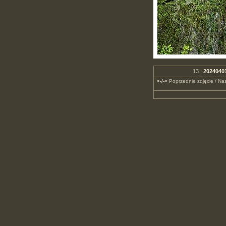
13 |
20240401
<-/->
Poprzednie zdjęcie / Nas