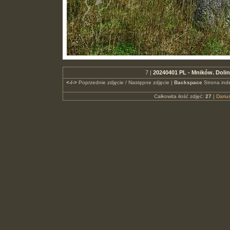
7 |
20240401 PL - Mników. Doli
<-/->
Poprzednie zdjęcie / Następne zdjęcie |
Backspace
Strona ind
Całkowita ilość zdjęć:
27
|
Dari