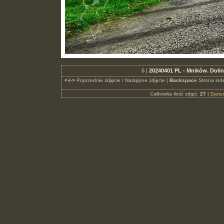
6 |
20240401 PL - Mników. Doli
<-/->
Poprzednie zdjęcie / Następne zdjęcie |
Backspace
Strona ind
Całkowita ilość zdjęć:
27
|
Dari