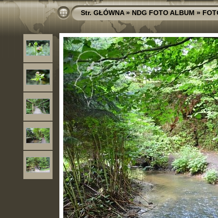
Str. GŁÓWNA
»
NDG FOTO ALBUM
»
FOT