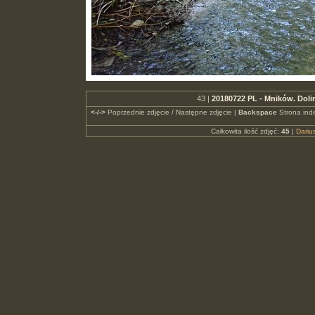
43 |
20180722 PL - Mników. Dol
<-/->
Poprzednie zdjęcie / Następne zdjęcie |
Backspace
Strona ind
Całkowita ilość zdjęć:
45
|
Dari