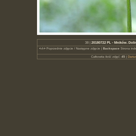
38 |
20180722 PL - Mników. Dol
<-/->
Poprzednie zdjęcie / Następne zdjęcie |
Backspace
Strona ind
Całkowita ilość zdjęć:
45
|
Dari