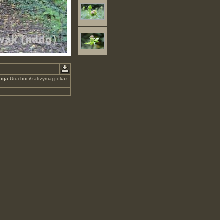
cja
Uruchom/zatrzymaj pokaz