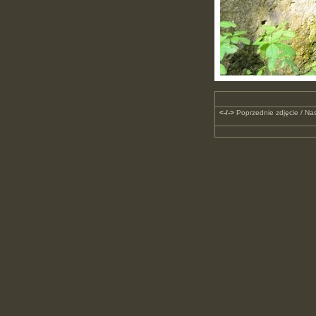
<-/->
Poprzednie zdjęcie / Nas