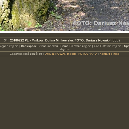
34 |
20180722 PL - Mników. Dolina Mnikowska. FOTO: Dariusz Nowak (nddg)
tępne zdjęcie |
Backspace
Strona indeksu |
Home
Pierwsze zdjęcie |
End
Ostatnie zdjęcie |
Spa
slajdów
Całkowita ilość zdjęć:
45
|
Dariusz NOWAK (nddg) - FOTOGRAFIA
|
Kontakt e-mail: