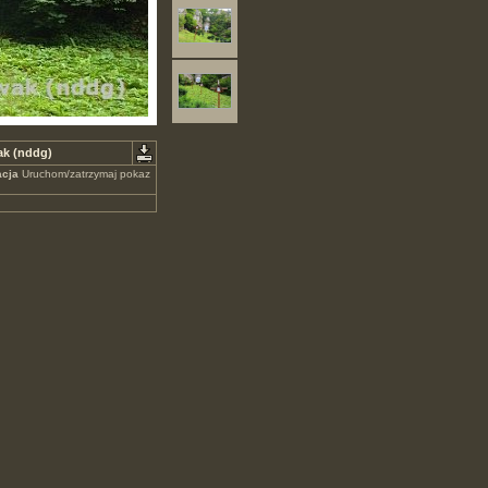
ak (nddg)
cja
Uruchom/zatrzymaj pokaz