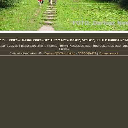
 PL - Mników. Dolina Mnikowska. Ołtarz Matki Boskiej Skalskiej. FOTO: Dariusz Now
tępne zdjęcie |
Backspace
Strona indeksu |
Home
Pierwsze zdjęcie |
End
Ostatnie zdjęcie |
Spa
slajdów
Całkowita ilość zdjęć:
45
|
Dariusz NOWAK (nddg) - FOTOGRAFIA
|
Kontakt e-mail: