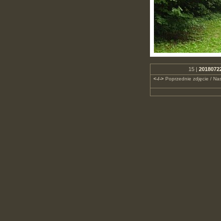
15 |
20180722
<-/->
Poprzednie zdjęcie / Nas