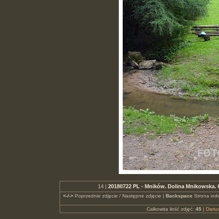
14 |
20180722 PL - Mników. Dolina Mnikowska. O
<-/->
Poprzednie zdjęcie / Następne zdjęcie |
Backspace
Strona ind
Całkowita ilość zdjęć:
45
|
Dari