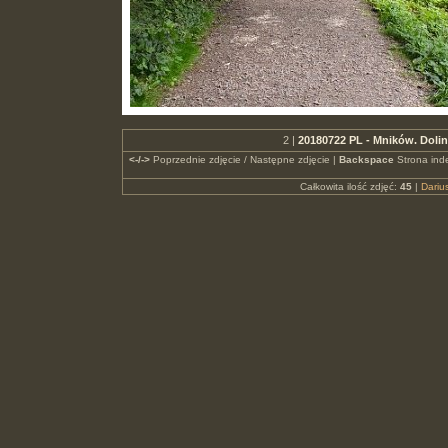
2 |
20180722 PL - Mników. Doli
<-/->
Poprzednie zdjęcie / Następne zdjęcie |
Backspace
Strona ind
Całkowita ilość zdjęć:
45
|
Dari