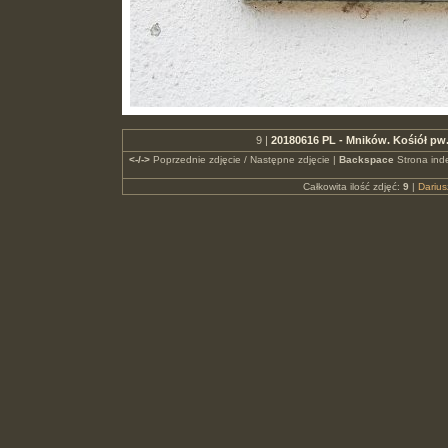
9 |
20180616 PL - Mników. Kośiół pw
<-/->
Poprzednie zdjęcie / Następne zdjęcie |
Backspace
Strona ind
Całkowita ilość zdjęć:
9
|
Dariu