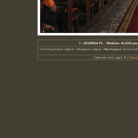
6 |
20180616 PL - Mników. Kośiół pw
<-/->
Poprzednie zdjęcie / Następne zdjęcie |
Backspace
Strona ind
Całkowita ilość zdjęć:
9
|
Dariu