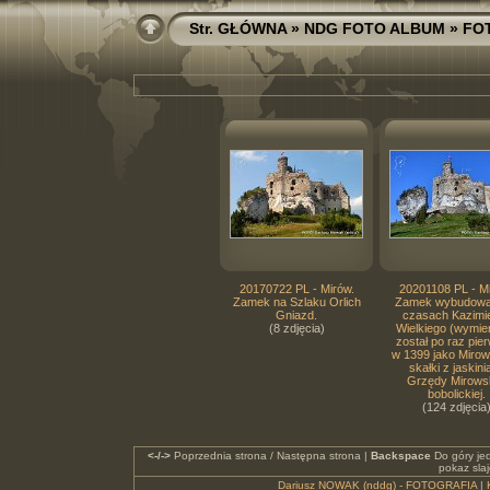
Str. GŁÓWNA
»
NDG FOTO ALBUM
»
FO
20170722 PL - Mirów.
20201108 PL - M
Zamek na Szlaku Orlich
Zamek wybudow
Gniazd.
czasach Kazimi
(8 zdjęcia)
Wielkiego (wymie
został po raz pie
w 1399 jako Mirow
skałki z jaskini
Grzędy Mirows
bobolickiej.
(124 zdjęcia
<-/->
Poprzednia strona / Następna strona |
Backspace
Do góry je
pokaz sla
Dariusz NOWAK (nddg) - FOTOGRAFIA
|