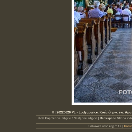
8 |
20220626 PL - Łodygowice. Kościół pw. św. Ap
<-/->
Poprzednie zdjęcie / Następne zdjęcie |
Backspace
Strona ind
Całkowita ilość zdjęć:
10
|
Dari