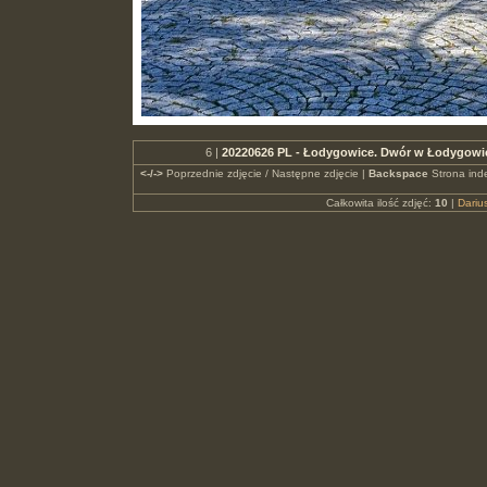
6 |
20220626 PL - Łodygowice. Dwór w Łodygowi
<-/->
Poprzednie zdjęcie / Następne zdjęcie |
Backspace
Strona ind
Całkowita ilość zdjęć:
10
|
Dari