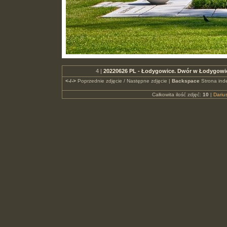
4 |
20220626 PL - Łodygowice. Dwór w Łodygowi
<-/->
Poprzednie zdjęcie / Następne zdjęcie |
Backspace
Strona ind
Całkowita ilość zdjęć:
10
|
Dari