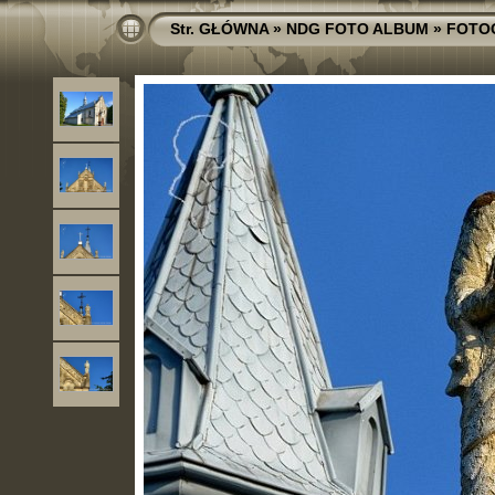
Str. GŁÓWNA
»
NDG FOTO ALBUM
»
FOTO