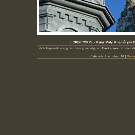
8 |
20220728 PL - Książ Mały. Kościół pw
<-/->
Poprzednie zdjęcie / Następne zdjęcie |
Backspace
Strona ind
Całkowita ilość zdjęć:
10
|
Dari