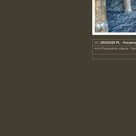
14 |
20191020 PL - Krzywo
<-/->
Poprzednie zdjęcie / Nas