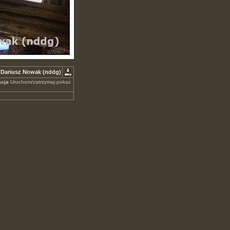
 Dariusz Nowak (nddg)
cja
Uruchom/zatrzymaj pokaz