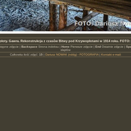
płoty. Gawra. Rekonstrukcja z czasów Bitwy pod Krzywopłotami w 1914 roku. FOTO:
tępne zdjęcie |
Backspace
Strona indeksu |
Home
Pierwsze zdjęcie |
End
Ostatnie zdjęcie |
Spa
slajdów
Całkowita ilość zdjęć:
15
|
Dariusz NOWAK (nddg) - FOTOGRAFIA
|
Kontakt e-mail: