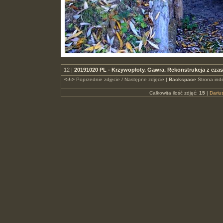
12 |
20191020 PL - Krzywopłoty. Gawra. Rekonstrukcja z cz
<-/->
Poprzednie zdjęcie / Następne zdjęcie |
Backspace
Strona ind
Całkowita ilość zdjęć:
15
|
Dari