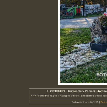
4 |
20191020 PL - Krzywopłoty. Pomnik Bitwy p
<-/->
Poprzednie zdjęcie / Następne zdjęcie |
Backspace
Strona ind
Całkowita ilość zdjęć:
15
|
Dari