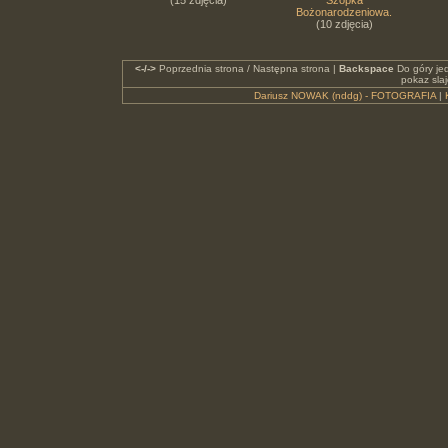
(15 zdjęcia)
Szopka
Bożonarodzeniowa.
(10 zdjęcia)
<-/->
Poprzednia strona / Następna strona |
Backspace
Do góry je
pokaz sla
Dariusz NOWAK (nddg) - FOTOGRAFIA
|