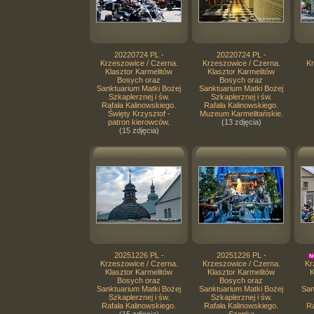
20220724 PL -
20220724 PL -
Krzeszowice / Czerna.
Krzeszowice / Czerna.
Kr
Klasztor Karmelitów
Klasztor Karmelitów
Bosych oraz
Bosych oraz
Sanktuarium Matki Bożej
Sanktuarium Matki Bożej
Szkaplerznej i św.
Szkaplerznej i św.
Rafała Kalinowskiego.
Rafała Kalinowskiego.
Święty Krzysztof -
Muzeum Karmelitańskie.
patron kierowców.
(13 zdjęcia)
(15 zdjęcia)
20251226 PL -
20251226 PL -
N
Krzeszowice / Czerna.
Krzeszowice / Czerna.
Kr
Klasztor Karmelitów
Klasztor Karmelitów
K
Bosych oraz
Bosych oraz
Sanktuarium Matki Bożej
Sanktuarium Matki Bożej
San
Szkaplerznej i św.
Szkaplerznej i św.
Rafała Kalinowskiego.
Rafała Kalinowskiego.
Ra