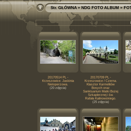
Str. GŁÓWNA
»
NDG FOTO ALBUM
»
FO
20170514 PL -
20170709 PL -
Krzeszowice. Jaskinia
Krzeszowice / Czerna.
Nietoperzowa.
Klasztor Karmelitów
(20 zdjęcia)
Bosych oraz
Sanktuarium Matki Bożej
Szkaplerznej i św.
Rafała Kalinowskiego.
(25 zdjęcia)