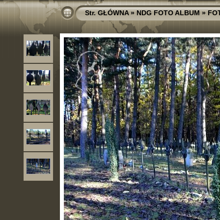
Str. GŁÓWNA
»
NDG FOTO ALBUM
»
FO