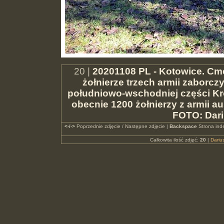
20 |
20201108 PL - Kotowice. Cm
żołnierze trzech armii zaborcz
południowo-wschodniej części Kr
obecnie 1200 żołnierzy z armii aus
FOTO: Dar
<-/->
Poprzednie zdjęcie / Następne zdjęcie |
Backspace
Strona ind
Całkowita ilość zdjęć:
20
|
Dari