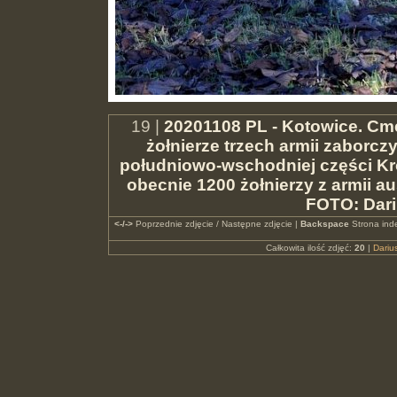
19 |
20201108 PL - Kotowice. Cm
żołnierze trzech armii zaborcz
południowo-wschodniej części Kr
obecnie 1200 żołnierzy z armii aus
FOTO: Dar
<-/->
Poprzednie zdjęcie / Następne zdjęcie |
Backspace
Strona ind
Całkowita ilość zdjęć:
20
|
Dari