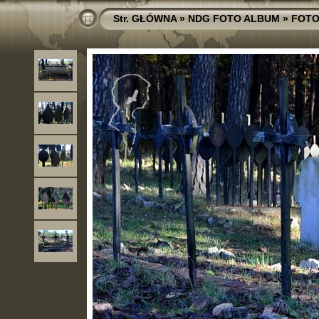
Str. GŁÓWNA
»
NDG FOTO ALBUM
»
FOTO