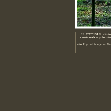
13 |
20201108 PL - Koto
czasie walk w południo
<-/->
Poprzednie zdjęcie / Nas