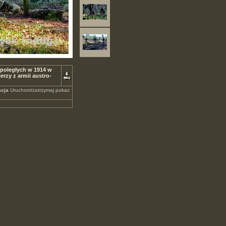
 poległych w 1914 w
rzy z armii austro-
cja
Uruchom/zatrzymaj pokaz