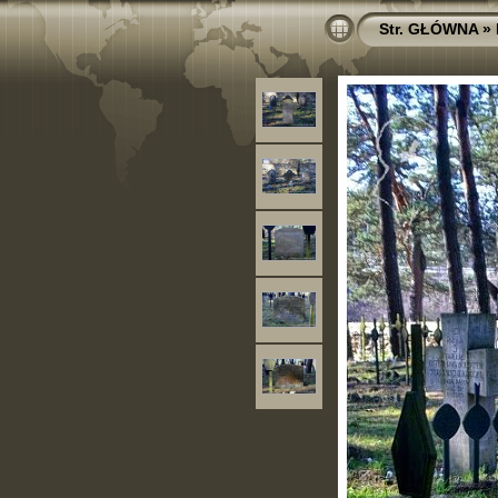
Str. GŁÓWNA
»