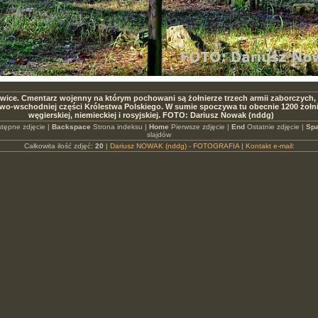
wice. Cmentarz wojenny na którym pochowani są żołnierze trzech armii zaborczych,
wo-wschodniej części Królestwa Polskiego. W sumie spoczywa tu obecnie 1200 żołnie
węgierskiej, niemieckiej i rosyjskiej. FOTO: Dariusz Nowak (nddg)
tępne zdjęcie |
Backspace
Strona indeksu |
Home
Pierwsze zdjęcie |
End
Ostatnie zdjęcie |
Spa
slajdów
Całkowita ilość zdjęć:
20
|
Dariusz NOWAK (nddg) - FOTOGRAFIA
|
Kontakt e-mail: