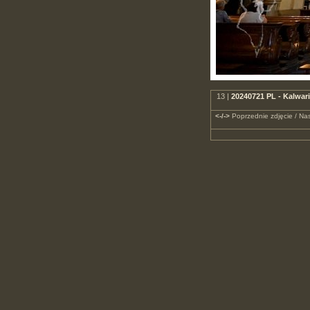
13 |
20240721 PL - Kalwar
<-/->
Poprzednie zdjęcie / Nas