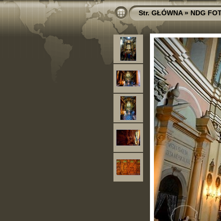
Str. GŁÓWNA
»
NDG FO