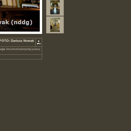
. FOTO: Dariusz Nowak
cja
Uruchom/zatrzymaj pokaz