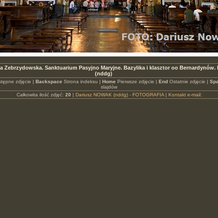
ia Zebrzydowska. Sanktuarium Pasyjno Maryjne. Bazylika i klasztor oo Bernardynów
(nddg)
tępne zdjęcie |
Backspace
Strona indeksu |
Home
Pierwsze zdjęcie |
End
Ostatnie zdjęcie |
Spa
slajdów
Całkowita ilość zdjęć:
20
|
Dariusz NOWAK (nddg) - FOTOGRAFIA
|
Kontakt e-mail: