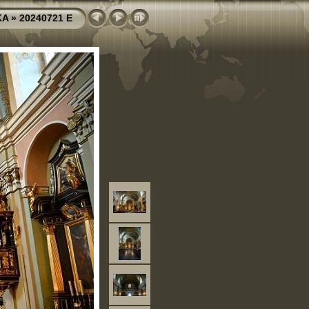
KA
»
20240721 E