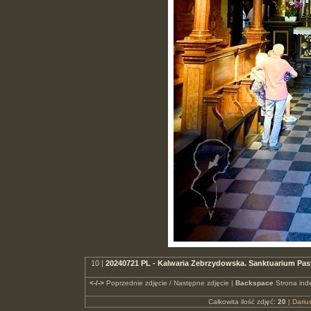
10 |
20240721 PL - Kalwaria Zebrzydowska. Sanktuarium Pas
<-/->
Poprzednie zdjęcie / Następne zdjęcie |
Backspace
Strona ind
Całkowita ilość zdjęć:
20
|
Dari