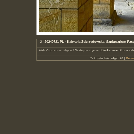
2 |
20240721 PL - Kalwaria Zebrzydowska. Sanktuarium Pasy
<-/->
Poprzednie zdjęcie / Następne zdjęcie |
Backspace
Strona ind
Całkowita ilość zdjęć:
20
|
Dari