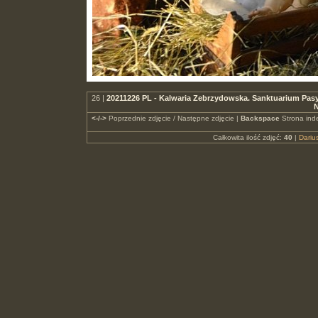
26 |
20211226 PL - Kalwaria Zebrzydowska. Sanktuarium Pasy
N
<-/->
Poprzednie zdjęcie / Następne zdjęcie |
Backspace
Strona ind
Całkowita ilość zdjęć:
40
|
Dari