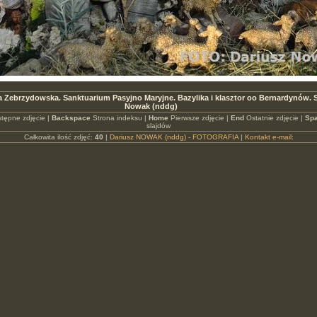
ia Zebrzydowska. Sanktuarium Pasyjno Maryjne. Bazylika i klasztor oo Bernardynów.
Nowak (nddg)
tępne zdjęcie |
Backspace
Strona indeksu |
Home
Pierwsze zdjęcie |
End
Ostatnie zdjęcie |
Spa
slajdów
Całkowita ilość zdjęć:
40
|
Dariusz NOWAK (nddg) - FOTOGRAFIA
|
Kontakt e-mail: