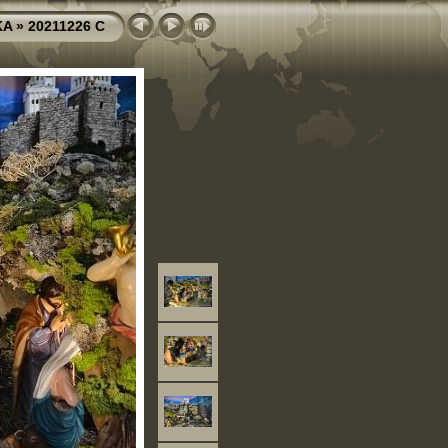
KA
»
20211226 C