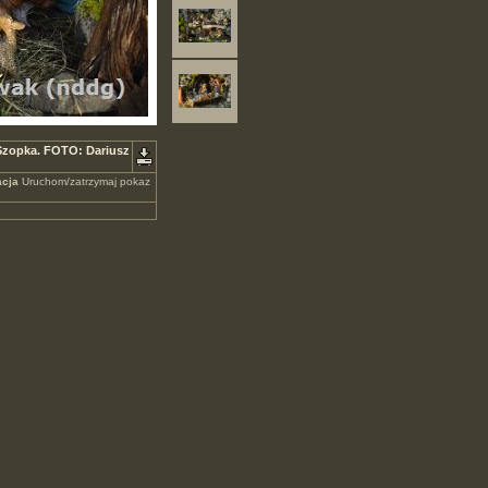
 Szopka. FOTO: Dariusz
cja
Uruchom/zatrzymaj pokaz