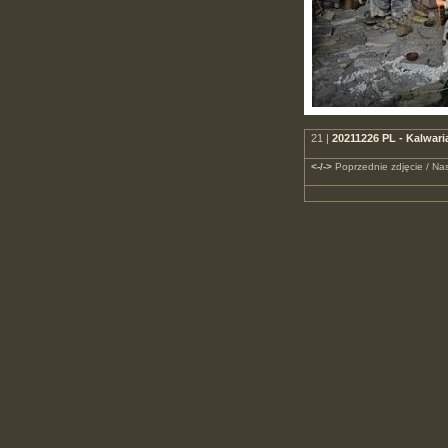
21 |
20211226 PL - Kalwar
<-/->
Poprzednie zdjęcie / Nas