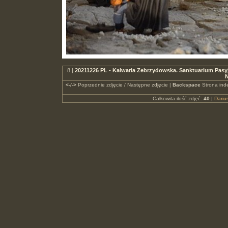
8 |
20211226 PL - Kalwaria Zebrzydowska. Sanktuarium Pasyj
N
<-/->
Poprzednie zdjęcie / Następne zdjęcie |
Backspace
Strona ind
Całkowita ilość zdjęć:
40
|
Dari