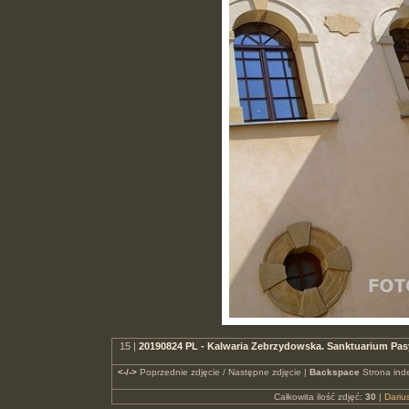
15 |
20190824 PL - Kalwaria Zebrzydowska. Sanktuarium Pas
<-/->
Poprzednie zdjęcie / Następne zdjęcie |
Backspace
Strona ind
Całkowita ilość zdjęć:
30
|
Dari