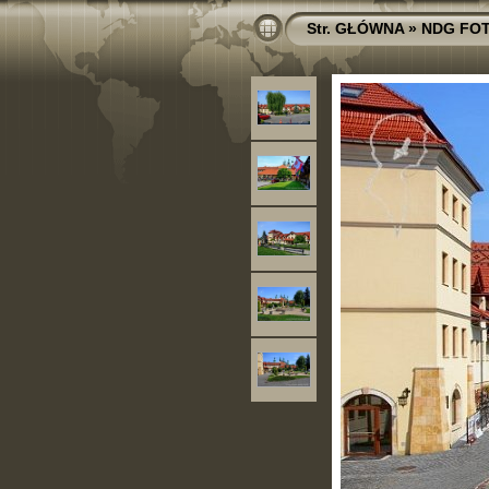
Str. GŁÓWNA
»
NDG FO