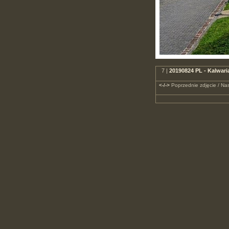
7 |
20190824 PL - Kalwar
<-/->
Poprzednie zdjęcie / Nas