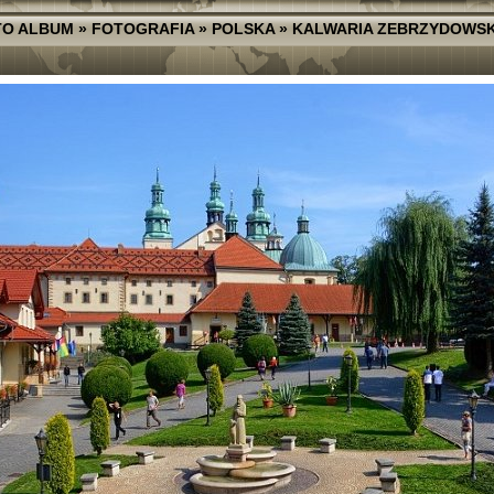
TO ALBUM
»
FOTOGRAFIA
»
POLSKA
»
KALWARIA ZEBRZYDOWS