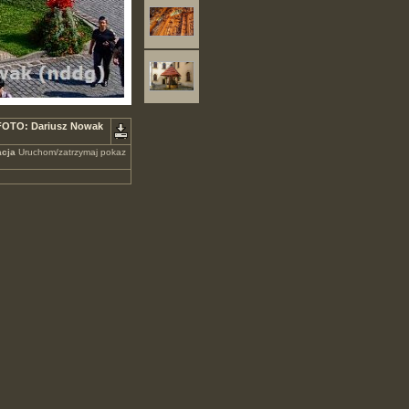
. FOTO: Dariusz Nowak
cja
Uruchom/zatrzymaj pokaz