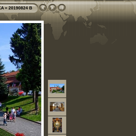
KA
»
20190824 B