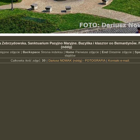
ia Zebrzydowska. Sanktuarium Pasyjno Maryjne. Bazylika i klasztor oo Bernardynów
(nddg)
tępne zdjęcie |
Backspace
Strona indeksu |
Home
Pierwsze zdjęcie |
End
Ostatnie zdjęcie |
Spa
slajdów
Całkowita ilość zdjęć:
30
|
Dariusz NOWAK (nddg) - FOTOGRAFIA
|
Kontakt e-mail: