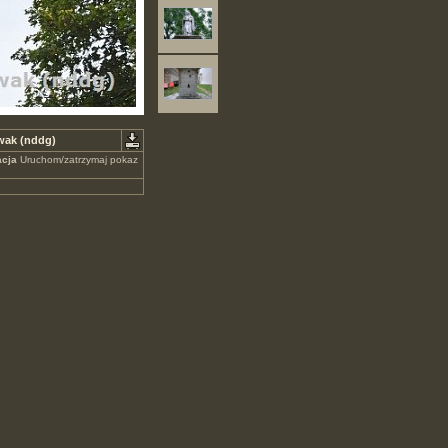
wak (nddg)
cja
Uruchom/zatrzymaj pokaz