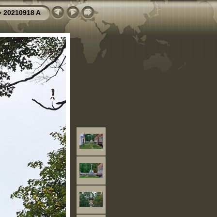
»
20210918 A