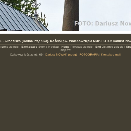
L - Grodzisko (Dolina Prądnika). Kościół pw. Wniebowzięcia NMP. FOTO: Dariusz No
tępne zdjęcie |
Backspace
Strona indeksu |
Home
Pierwsze zdjęcie |
End
Ostatnie zdjęcie |
Spa
slajdów
Całkowita ilość zdjęć:
60
|
Dariusz NOWAK (nddg) - FOTOGRAFIA
|
Kontakt e-mail: