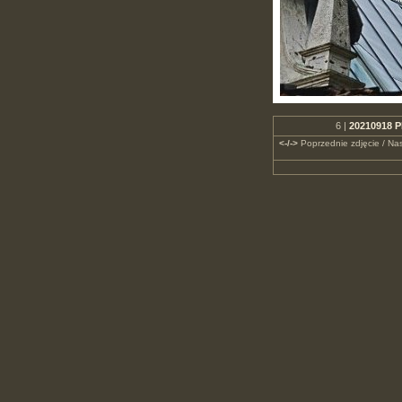
6 |
20210918 P
<-/->
Poprzednie zdjęcie / Nas