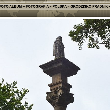
FOTO ALBUM
»
FOTOGRAFIA
»
POLSKA
»
GRODZISKO PRADNIK