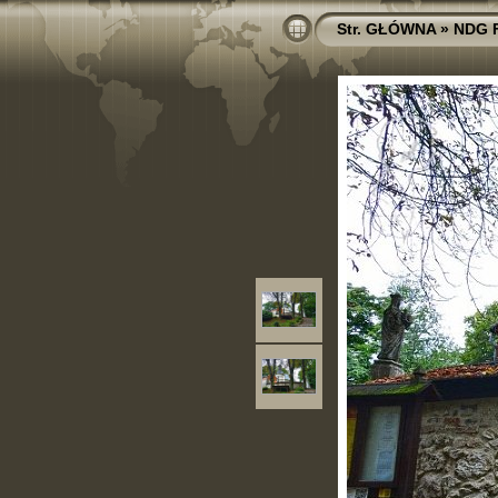
Str. GŁÓWNA
»
NDG 