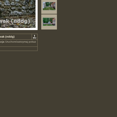
wak (nddg)
cja
Uruchom/zatrzymaj pokaz