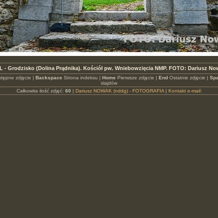
L - Grodzisko (Dolina Prądnika). Kościół pw. Wniebowzięcia NMP. FOTO: Dariusz No
tępne zdjęcie |
Backspace
Strona indeksu |
Home
Pierwsze zdjęcie |
End
Ostatnie zdjęcie |
Spa
slajdów
Całkowita ilość zdjęć:
60
|
Dariusz NOWAK (nddg) - FOTOGRAFIA
|
Kontakt e-mail: