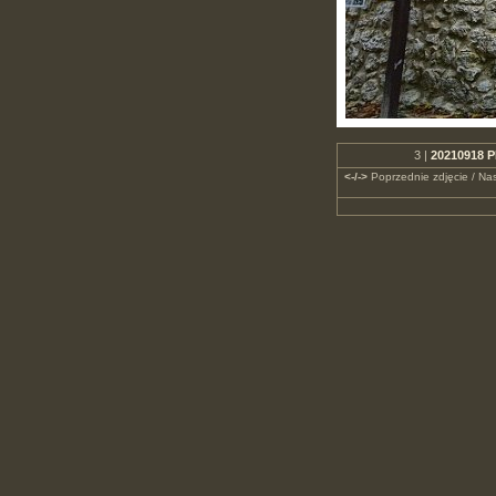
3 |
20210918 P
<-/->
Poprzednie zdjęcie / Nas