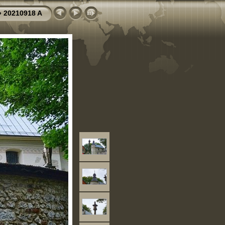
»
20210918 A