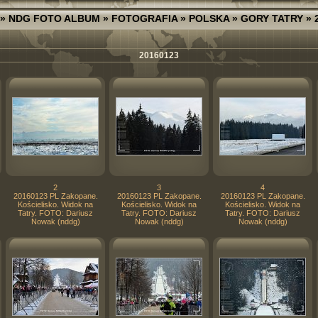
»
NDG FOTO ALBUM
»
FOTOGRAFIA
»
POLSKA
»
GORY TATRY
» 
20160123
2
3
4
20160123 PL Zakopane.
20160123 PL Zakopane.
20160123 PL Zakopane.
Kościelisko. Widok na
Kościelisko. Widok na
Kościelisko. Widok na
Tatry. FOTO: Dariusz
Tatry. FOTO: Dariusz
Tatry. FOTO: Dariusz
Nowak (nddg)
Nowak (nddg)
Nowak (nddg)