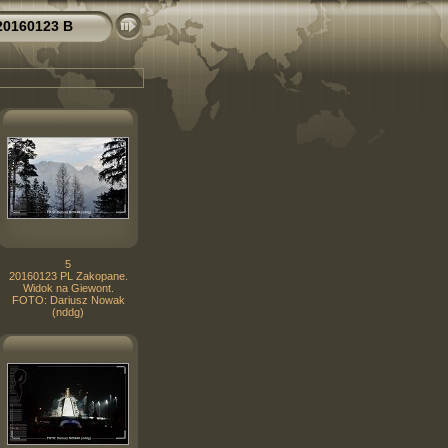
20160123 B
5
20160123 PL Zakopane.
Widok na Giewont.
FOTO: Dariusz Nowak
(nddg)