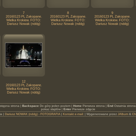
7
8
9
20160123 PL Zakopane.
20160123 PL Zakopane.
20160123 PL Zakopane.
Wielka Krokiew. FOTO:
Wielka Krokiew. FOTO:
Wielka Krokiew. FOTO:
Dariusz Nowak (nddg)
Dariusz Nowak (nddg)
Dariusz Nowak (nddg)
12
20160123 PL Zakopane.
Wielka Krokiew. FOTO:
Dariusz Nowak (nddg)
stępna strona |
Backspace
Do góry jeden poziom |
Home
Pierwsza strona |
End
Ostatnia strona
pokaz slajdów |
Enter
Pierwsze zdjęcie
ia |
Dariusz NOWAK (nddg) - FOTOGRAFIA
|
Kontakt e-mail:
| Wygenerowane przez
JAlbum
&
Ch