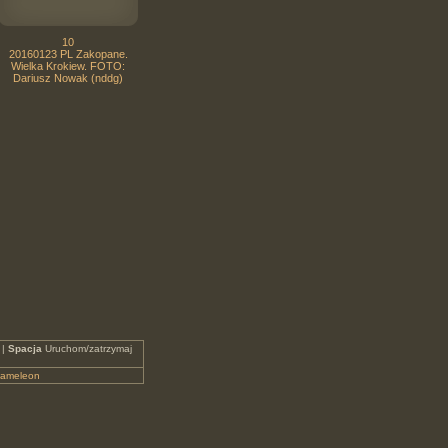
10
20160123 PL Zakopane.
Wielka Krokiew. FOTO:
Dariusz Nowak (nddg)
 |
Spacja
Uruchom/zatrzymaj
ameleon