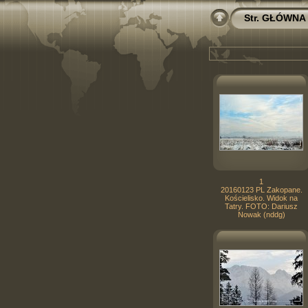
Str. GŁÓWNA
1
20160123 PL Zakopane.
Kościelisko. Widok na
Tatry. FOTO: Dariusz
Nowak (nddg)