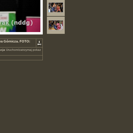
owa Górnicza. FOTO:
cja
Uruchom/zatrzymaj pokaz