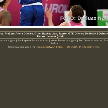
ice. PreZero Arena Gliwice. Orlen Basket Liga. Tauron GTK Gliwice 80-90 MKS Dąbr
Dariusz Nowak (nddg)
tępne zdjęcie |
Backspace
Strona indeksu |
Home
Pierwsze zdjęcie |
End
Ostatnie zdjęcie |
Spa
slajdów
Całkowita ilość zdjęć:
70
|
Dariusz NOWAK (nddg) - FOTOGRAFIA
|
Kontakt e-mail: