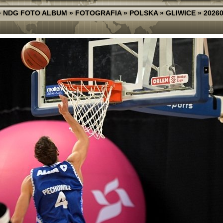
»
NDG FOTO ALBUM
»
FOTOGRAFIA
»
POLSKA
»
GLIWICE
»
20260