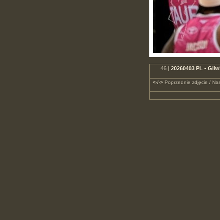
46 |
20260403 PL - Gliw
<-/->
Poprzednie zdjęcie / Nas