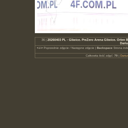
36 |
20260403 PL - Gliwice. PreZero Arena Gliwice. Orle
Dari
<-/->
Poprzednie zdjęcie / Następne zdjęcie |
Backspace
Strona ind
Całkowita ilość zdjęć:
70
|
Dari