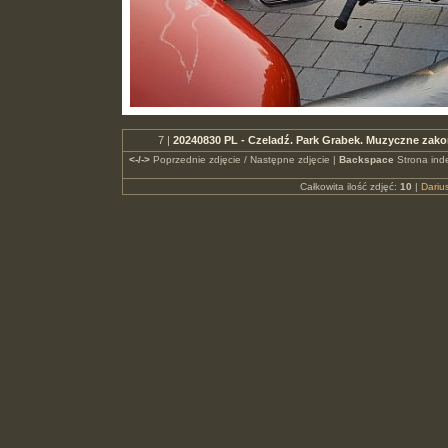
7 |
20240830 PL - Czeladź. Park Grabek. Muzyczne zako
<-/->
Poprzednie zdjęcie / Następne zdjęcie |
Backspace
Strona ind
Całkowita ilość zdjęć:
10
|
Dari