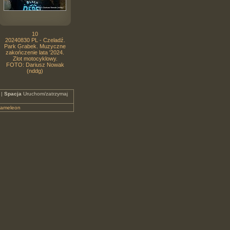
10
20240830 PL - Czeladź.
Park Grabek. Muzyczne
zakończenie lata '2024.
Zlot motocyklowy.
FOTO: Dariusz Nowak
(nddg)
 |
Spacja
Uruchom/zatrzymaj
ameleon