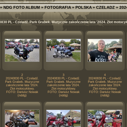
»
NDG FOTO ALBUM
»
FOTOGRAFIA
»
POLSKA
»
CZELADZ
» 202
830 PL - Czeladź. Park Grabek. Muzyczne zakończenie lata '2024. Zlot motocy
2
3
4
20240830 PL - Czeladź.
20240830 PL - Czeladź.
20240830 PL - Czeladź.
Park Grabek. Muzyczne
Park Grabek. Muzyczne
Park Grabek. Muzyczne
zakończenie lata '2024.
zakończenie lata '2024.
zakończenie lata '2024.
Zlot motocyklowy.
Zlot motocyklowy.
Zlot motocyklowy.
FOTO: Dariusz Nowak
FOTO: Dariusz Nowak
FOTO: Dariusz Nowak
(nddg)
(nddg)
(nddg)