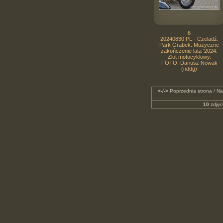
6
20240830 PL - Czeladź.
Park Grabek. Muzyczne
zakończenie lata '2024.
Zlot motocyklowy.
FOTO: Dariusz Nowak
(nddg)
<-/->
Poprzednia strona / Na
10
zdjęc