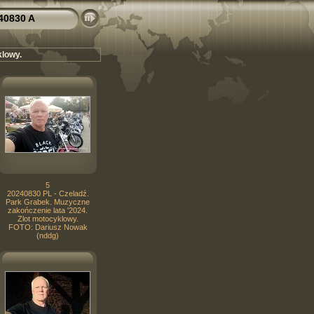
40830 A
klowy.
5
20240830 PL - Czeladź.
Park Grabek. Muzyczne
zakończenie lata '2024.
Zlot motocyklowy.
FOTO: Dariusz Nowak
(nddg)