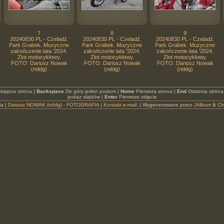
7
8
9
20240830 PL - Czeladź.
20240830 PL - Czeladź.
20240830 PL - Czeladź.
Park Grabek. Muzyczne
Park Grabek. Muzyczne
Park Grabek. Muzyczne
zakończenie lata '2024.
zakończenie lata '2024.
zakończenie lata '2024.
Zlot motocyklowy.
Zlot motocyklowy.
Zlot motocyklowy.
FOTO: Dariusz Nowak
FOTO: Dariusz Nowak
FOTO: Dariusz Nowak
(nddg)
(nddg)
(nddg)
stępna strona |
Backspace
Do góry jeden poziom |
Home
Pierwsza strona |
End
Ostatnia strona
pokaz slajdów |
Enter
Pierwsze zdjęcie
ia |
Dariusz NOWAK (nddg) - FOTOGRAFIA
|
Kontakt e-mail:
| Wygenerowane przez
JAlbum
&
Ch