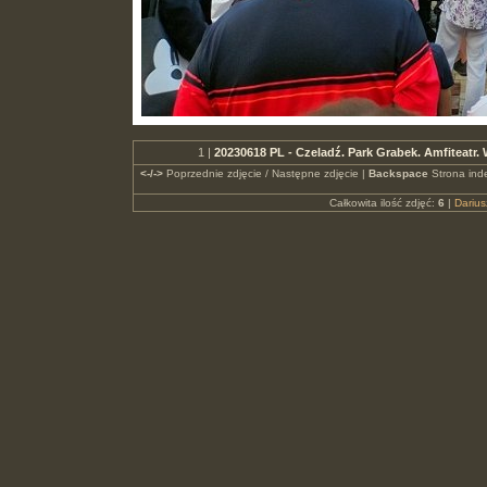
1 |
20230618 PL - Czeladź. Park Grabek. Amfiteatr.
<-/->
Poprzednie zdjęcie / Następne zdjęcie |
Backspace
Strona ind
Całkowita ilość zdjęć:
6
|
Dariu